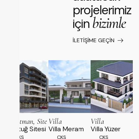
projelerimiz
bizimle
için
İLETIŞIME GEÇIN
Apartman, Site
Villa
Villa
Göktuğ Sitesi
Villa Meram
Villa Yüzer
CKS
CKS
CKS