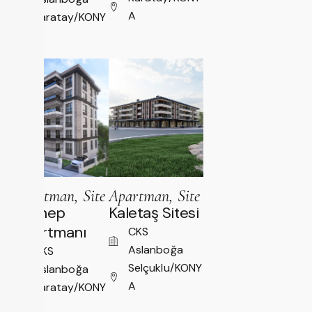
A
Karatay/KONY
A
Apartman, Site
Apartman, Site
Zeynep
Kaletaş Sitesi
Apartmanı
CKS
Aslanboğa
CKS
Selçuklu/KONY
Aslanboğa
A
Karatay/KONY
A