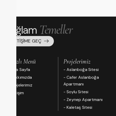
Temeller
Sağlam
İLETIŞIME GEÇ
Hızlı Menü
Projelerimiz
Ana Sayfa
- Aslanboğa Sitesi
Hakkımızda
- Cafer Aslanboğa
Apartmanı
Projelerimiz
- Soylu Sitesi
İletişim
- Zeynep Apartmanı
- Kaletaş Sitesi